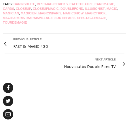
TAGS:
BARINSOLITE
,
BESTMAGICTRICKS
,
CAFETHEATRE
,
CARDMAGIC
,
CARDS
,
CLOSEUP
,
CLOSEUPMAGIC
,
DOUBLEFOND
,
ILLUSIONIST
,
MAGIC
,
MAGICIAN
,
MAGICIEN
,
MAGICINPARIS
,
MAGICSHOW
,
MAGICTRICK
,
MAGIEAPARIS
,
MARAISVILLAGE
,
SORTIEPARIS
,
SPECTACLEMAGIE
,
TOURDEMAGIE
PREVIOUS ARTICLE
FAST & MAGIC #30
NEXT ARTICLE
Nouveautés Double Fond TV