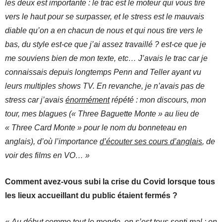
les deux est importante : le trac est le moteur qui vous tire
vers le haut pour se surpasser, et le stress est le mauvais
diable qu’on a en chacun de nous et qui nous tire vers le
bas, du style est-ce que j’ai assez travaillé ? est-ce que je
me souviens bien de mon texte, etc… J’avais le trac car je
connaissais depuis longtemps Penn and Teller ayant vu
leurs multiples shows TV. En revanche, je n’avais pas de
stress car j’avais
énormément
répété : mon discours, mon
tour, mes blagues (« Three Baguette Monte » au lieu de
« Three Card Monte » pour le nom du bonneteau en
anglais), d’où l’importance
d’écouter ses cours d’anglais
, de
voir des films en VO… »
Comment avez-vous subi la crise du Covid lorsque tous
les lieux accueillant du public étaient fermés ?
« Au début comme tout le monde, on s’est tous senti mal : on