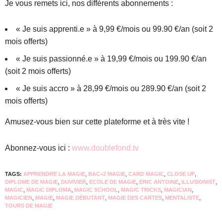
Je vous remets ici, nos différents abonnements :
« Je suis apprenti.e » à 9,99 €/mois ou 99.90 €/an (soit 2
mois offerts)
« Je suis passionné.e » à 19,99 €/mois ou 199.90 €/an
(soit 2 mois offerts)
« Je suis accro » à 28,99 €/mois ou 289.90 €/an (soit 2
mois offerts)
Amusez-vous bien sur cette plateforme et à très vite !
Abonnez-vous ici :
www.doublefond.tv
TAGS:
APPRENDRE LA MAGIE
,
BAC+2 MAGIE
,
CARD MAGIC
,
CLOSE UP
,
DIPLOME DE MAGIE
,
DUVIVIER
,
ECOLE DE MAGIE
,
ERIC ANTOINE
,
ILLUSIONIST
,
MAGIC
,
MAGIC DIPLOMA
,
MAGIC SCHOOL
,
MAGIC TRICKS
,
MAGICIAN
,
MAGICIEN
,
MAGIE
,
MAGIE DÉBUTANT
,
MAGIE DES CARTES
,
MENTALISTE
,
TOURS DE MAGIE