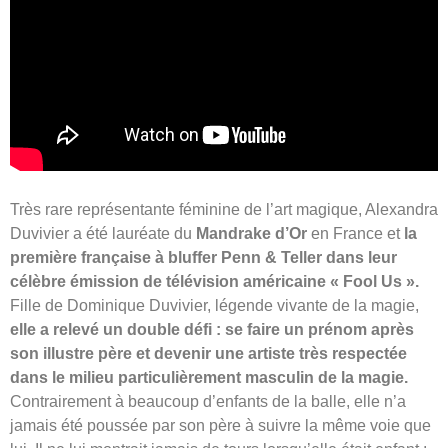
Très rare représentante féminine de l’art magique, Alexandra
Duvivier a été lauréate du
Mandrake d’Or
en France et
la
première française à bluffer Penn & Teller dans leur
célèbre émission de télévision américaine « Fool Us ».
Fille de Dominique Duvivier, légende vivante de la magie,
elle a relevé un double défi : se faire un prénom après
son illustre père et devenir une artiste très respectée
dans le milieu particulièrement masculin de la magie.
Contrairement à beaucoup d’enfants de la balle, elle n’a
jamais été poussée par son père à suivre la même voie que