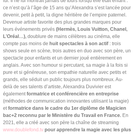
lui. Il ne lui montrait jamais de tours lorsqu’elle était enfant :
ce n’est qu’à l’âge de 15 ans qu’Alexandra s’est lancée pour
devenir, petit à petit, la digne héritière de l’empire paternel.
Devenue artiste favorite des plus grandes marques pour
leurs événements privés
(Hermès, Louis Vuitton, Chanel,
L’Oréal…),
doublure de mains célèbres au cinéma, elle
compte pas moins de
huit spectacles à son actif
: trois
shows seule en scène, trois autres en duo avec son père, un
spectacle pour enfants et un dernier joué entièrement en
anglais. Avec son humour si percutant, sa magie à la fois si
pure et si généreuse, son empathie naturelle avec petits et
grands, elle séduit un public toujours plus nombreux. Au-
delà de ses talents d’artiste, Alexandra Duvivier est
également
formatrice et conférencière en entreprise
(méthodes de communication innovantes utilisant la magie)
et
formatrice dans le cadre du 1er diplôme de Magicien
bac+2 reconnu par le Ministère du Travail en France.
En
2021, elle a créé avec son père la chaîne de streaming
www.doublefond.tv
pour apprendre la magie avec les plus