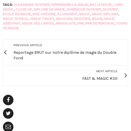
TAGS:
ALEXANDRA DUVIVIER
,
APPRENDRE LA MAGIE
,
BAC+2 MAGIE
,
CARD
MAGIC
,
CLOSE UP
,
DIPLOME DE MAGIE
,
DOMINIQUE DUVIVIER
,
DUVIVIER
,
ECOLE DE MAGIE
,
ERIC ANTOINE
,
ILLUSIONIST
,
MAGIC
,
MAGIC DIPLOMA
,
MAGIC SCHOOL
,
MAGIC TRICKS
,
MAGICIAN
,
MAGICIEN
,
MAGIE
,
MAGIE
DÉBUTANT
,
MAGIE DES CARTES
,
MENTALISTE
,
PHILIPPE DE PERTHUIS
,
TOURS
DE MAGIE
PREVIOUS ARTICLE
Reportage BRUT sur notre diplôme de magie du Double
Fond
NEXT ARTICLE
FAST & MAGIC #30