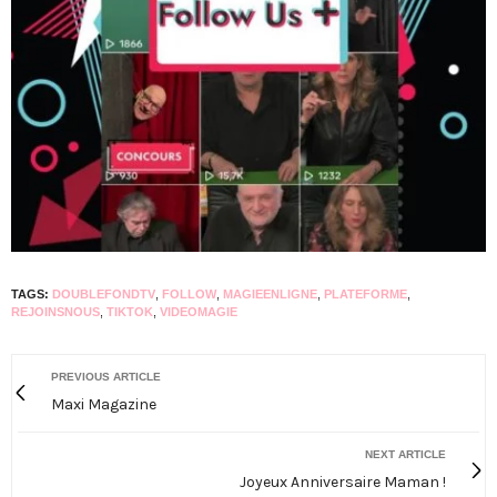
TAGS:
DOUBLEFONDTV
,
FOLLOW
,
MAGIEENLIGNE
,
PLATEFORME
,
REJOINSNOUS
,
TIKTOK
,
VIDEOMAGIE
PREVIOUS ARTICLE
Maxi Magazine
NEXT ARTICLE
Joyeux Anniversaire Maman !