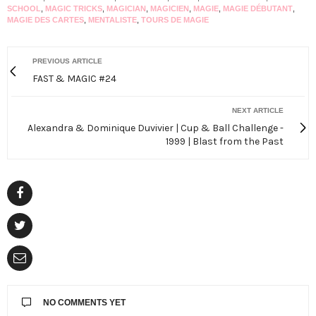
SCHOOL
,
MAGIC TRICKS
,
MAGICIAN
,
MAGICIEN
,
MAGIE
,
MAGIE DÉBUTANT
,
MAGIE DES CARTES
,
MENTALISTE
,
TOURS DE MAGIE
PREVIOUS ARTICLE
FAST & MAGIC #24
NEXT ARTICLE
Alexandra & Dominique Duvivier | Cup & Ball Challenge -
1999 | Blast from the Past
NO COMMENTS YET