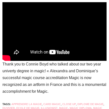
Thank you to Connie Boyd who talked about our two year
univerty degree in magic! « Alexandra and Dominique’s
successful magic course accreditation Magic is now
recognized as an artform in France and this is a monumental
accomplishment for Magic.
TAGS:
APPRENDRE LA MAGIE
,
CARD MAGIC
,
CLOSE UP
,
DIPLOME DE MAGIE
,
DUVIVIER
,
ECOLE DE MAGIE
,
ILLUSIONIST
,
MAGIC
,
MAGIC DIPLOMA
,
MAGIC