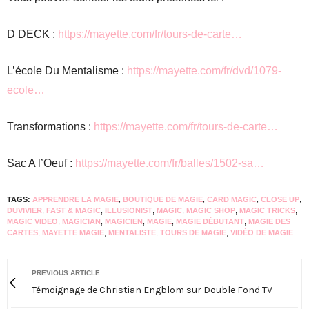
D DECK :
https://mayette.com/fr/tours-de-carte…
L’école Du Mentalisme :
https://mayette.com/fr/dvd/1079-
ecole…
Transformations :
https://mayette.com/fr/tours-de-carte…
Sac A l’Oeuf :
https://mayette.com/fr/balles/1502-sa…
TAGS:
APPRENDRE LA MAGIE
,
BOUTIQUE DE MAGIE
,
CARD MAGIC
,
CLOSE UP
,
DUVIVIER
,
FAST & MAGIC
,
ILLUSIONIST
,
MAGIC
,
MAGIC SHOP
,
MAGIC TRICKS
,
MAGIC VIDEO
,
MAGICIAN
,
MAGICIEN
,
MAGIE
,
MAGIE DÉBUTANT
,
MAGIE DES
CARTES
,
MAYETTE MAGIE
,
MENTALISTE
,
TOURS DE MAGIE
,
VIDÉO DE MAGIE
PREVIOUS ARTICLE
Témoignage de Christian Engblom sur Double Fond TV