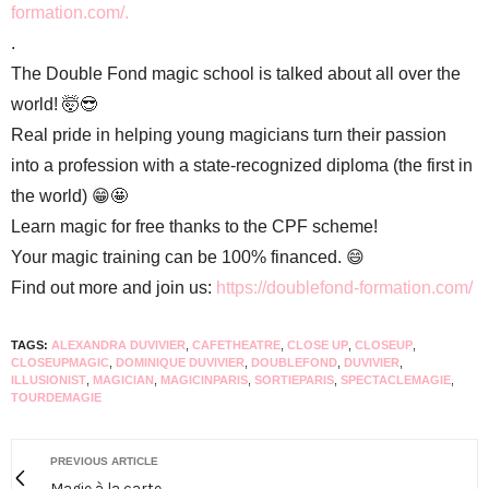
formation.com/.
.
The Double Fond magic school is talked about all over the
world! 🤯😎
Real pride in helping young magicians turn their passion
into a profession with a state-recognized diploma (the first in
the world) 😁🤩
Learn magic for free thanks to the CPF scheme!
Your magic training can be 100% financed. 😄
Find out more and join us:
https://doublefond-formation.com/
TAGS:
ALEXANDRA DUVIVIER
,
CAFETHEATRE
,
CLOSE UP
,
CLOSEUP
,
CLOSEUPMAGIC
,
DOMINIQUE DUVIVIER
,
DOUBLEFOND
,
DUVIVIER
,
ILLUSIONIST
,
MAGICIAN
,
MAGICINPARIS
,
SORTIEPARIS
,
SPECTACLEMAGIE
,
TOURDEMAGIE
PREVIOUS ARTICLE
Magie à la carte