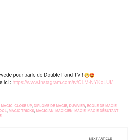
levede pour parle de Double Fond TV !
 ici :
https://www.instagram.com/tv/
CLM-NYKoLUi/
 MAGIC
,
CLOSE UP
,
DIPLOME DE MAGIE
,
DUVIVIER
,
ECOLE DE MAGIE
,
OOL
,
MAGIC TRICKS
,
MAGICIAN
,
MAGICIEN
,
MAGIE
,
MAGIE DÉBUTANT
,
E
NEXT ARTICLE