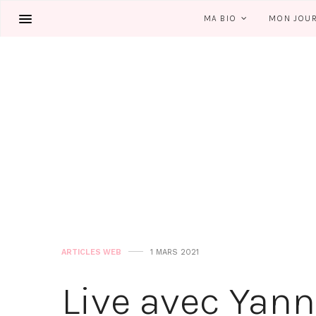
MA BIO
MON JOU
ARTICLES WEB
1 MARS 2021
Live avec Yan