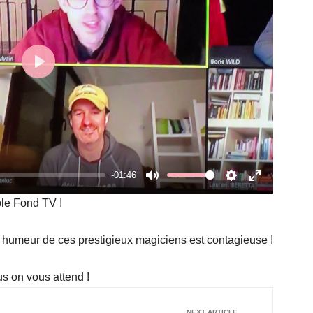
Play
-01:46
Mute
Settings
Enter
ble Fond TV !
fullscreen
e humeur de ces prestigieux magiciens est contagieuse !
us on vous attend !
NEXT ARTICLE