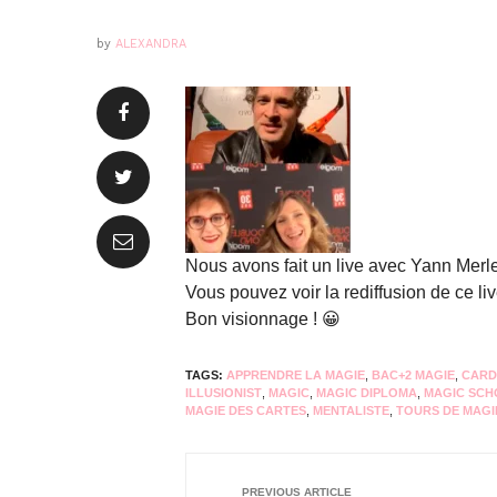
by
ALEXANDRA
Nous avons fait un live avec Yann Mer
Vous pouvez voir la rediffusion de ce live
Bon visionnage ! 😀
TAGS:
APPRENDRE LA MAGIE
,
BAC+2 MAGIE
,
CARD
ILLUSIONIST
,
MAGIC
,
MAGIC DIPLOMA
,
MAGIC SCH
MAGIE DES CARTES
,
MENTALISTE
,
TOURS DE MAGI
PREVIOUS ARTICLE