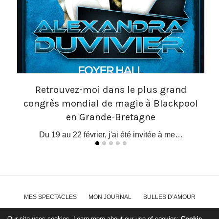
Retrouvez-moi dans le plus grand
congrès mondial de magie à Blackpool
 le…
O
en Grande-Bretagne
Du 19 au 22 février, j'ai été invitée à me…
MES SPECTACLES
MON JOURNAL
BULLES D’AMOUR
MES PHOTOS
MES VIDÉOS
ALEXANDRA@DOUBLEFOND.COM
Our site uses cookies. Learn more about our use of cookies:
Cookie