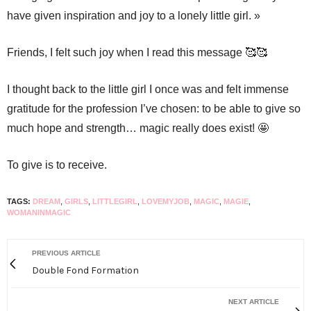
have given inspiration and joy to a lonely little girl. »
Friends, I felt such joy when I read this message 🥰🥰
I thought back to the little girl I once was and felt immense
gratitude for the profession I’ve chosen: to be able to give so
much hope and strength… magic really does exist! 🤩
To give is to receive.
TAGS:
DREAM
,
GIRLS
,
LITTLEGIRL
,
LOVEMYJOB
,
MAGIC
,
MAGIE
,
WOMANINMAGIC
PREVIOUS ARTICLE
Double Fond Formation
NEXT ARTICLE