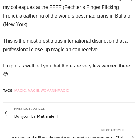
my colleagues at the FFFF (Fechter’s Finger Flicking
Frolic), a gathering of the world’s best magicians in Buffalo
(New York).
This is the most prestigious international distinction that a
professional close-up magician can receive.
I might as well tell you that there are very few women there
😊
TAGS:
MAGIC
,
MAGIE
,
WOMANINMAGIC
PREVIOUS ARTICLE
Bonjour La Matinale Tf1
NEXT ARTICLE
Le premier diplôme de magie au monde reconnu par l'Etat