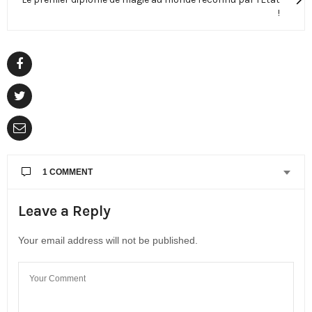
!
1 COMMENT
JEAN PHILIPPE PISTRE
DIT :
Leave a Reply
Très intéressant cela m’attire beaucoup et je suis
curieux 🧐
Your email address will not be published.
25 NOVEMBRE 2024 À 9H13