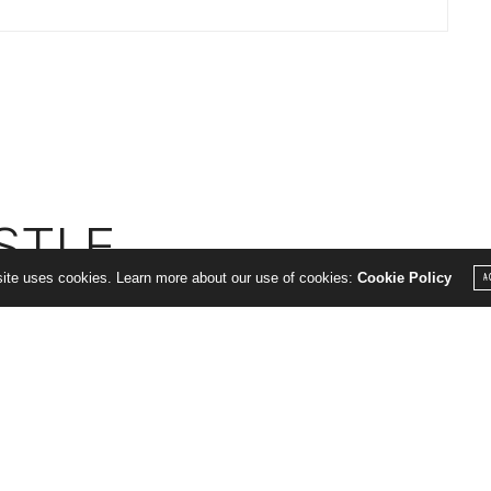
STLE
site uses cookies. Learn more about our use of cookies:
Cookie Policy
A
o everyone ! »
once !
Castle !!!
!