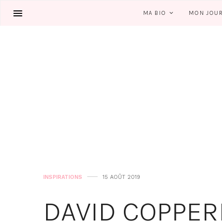
MA BIO
MON JOU
INSPIRATIONS
15 AOÛT 2019
DAVID COPPER