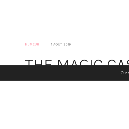
HUMEUR
1 AOÛT 2019
THE MAGIC CA
Our 
by
ALEXANDRA
Coucou à tous ou devrais-je dire « hell
Bientôt un voyage à Los Angeles s’ann
Nous serons mon Papa et moi au Magic 
Je sens qu’on va s’amuser là-bas aussi 