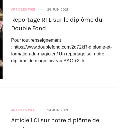
ARTICLES WEB
28 JUIN 2021
Reportage RTL sur le diplôme du
Double Fond
Pour tout renseignement
: https://www.doublefond.com/2q72kR-diplome-et-
formation-de-magicien/ Un reportage sur notre
diplôme de magie niveau BAC +2, le…
Bonne fête papa !
Bonne fête à tous les papas… et
ARTICLES WEB
24 JUIN 2021
particulier le…
Article LCI sur notre diplôme de