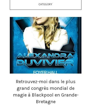
CATEGORY
Retrouvez-moi dans le plus
Bonn
grand congrès mondial de
 en
Oui c’est 
magie à Blackpool en Grande-
Bretagne